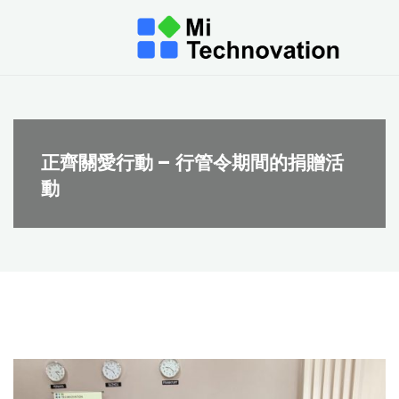
Mi
Tech
HOME
正齊關愛行動 – 行管令期間的捐贈活
動