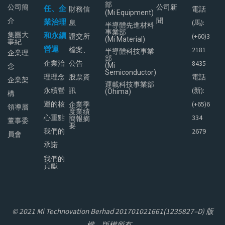
部
公司簡
公司新
任、企
電話
財務信
(Mi Equipment)
介
聞
業治理
(馬):
息
半導體先進材料
事業部
集團大
和永續
(+60)3
證交所
(Mi Material)
事紀
營運
2181
檔案、
半導體科技事業
企業理
部
8435
企業治
公告
(Mi
念
Semiconductor)
電話
理理念
股票資
企業架
運載科技事業部
(新):
永續營
訊
(Ohima)
構
(+65)6
運的核
企業季
領導層
度業績
334
心重點
簡報摘
董事委
要
2679
我們的
員會
承諾
我們的
貢獻
© 2021 Mi Technovation Berhad 201701021661(1235827–D) 版
權。版權所有。