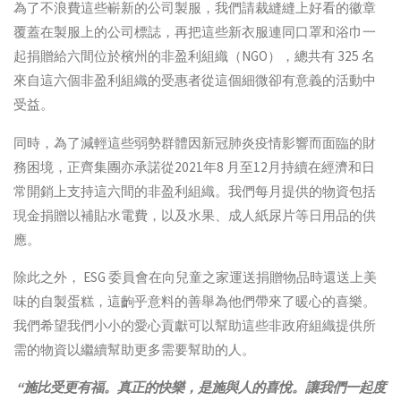
為了不浪費這些嶄新的公司製服，我們請裁縫縫上好看的徽章
覆蓋在製服上的公司標誌，再把這些新衣服連同口罩和浴巾一
起捐贈給六間位於檳州的非盈利組織（NGO），總共有 325 名
來自這六個非盈利組織的受惠者從這個細微卻有意義的活動中
受益。
同時，為了減輕這些弱勢群體因新冠肺炎疫情影響而面臨的財
務困境，正齊集團亦承諾從2021年8 月至12月持續在經濟和日
常開銷上支持這六間的非盈利組織。我們每月提供的物資包括
現金捐贈以補貼水電費，以及水果、成人紙尿片等日用品的供
應。
除此之外， ESG 委員會在向兒童之家運送捐贈物品時還送上美
味的自製蛋糕，這齣乎意料的善舉為他們帶來了暖心的喜樂。
我們希望我們小小的愛心貢獻可以幫助這些非政府組織提供所
需的物資以繼續幫助更多需要幫助的人。
“施比受更有福。真正的快樂，是施與人的喜悅。讓我們一起度