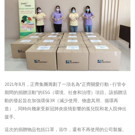
2021年8月，正齊集團籌劃了一項名為“正齊關愛行動 - 行管令
期間的捐贈活動”的ESG（環境、社會和治理）項目。該捐贈活
動的發起旨在加強環保3R（減少使用、物盡其用、循環再
造），同時向幾家受新冠肺炎疫情影響的孤兒院和老人院伸出
援手。
這次的捐贈物品包括口罩，浴巾，還有不再使用的公司製服。