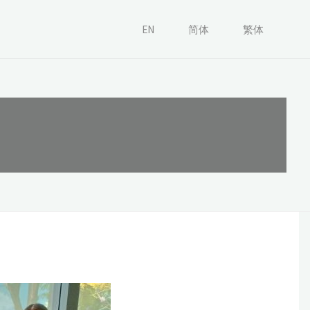
Mi
EN
简体
繁体
Technovation
HOME