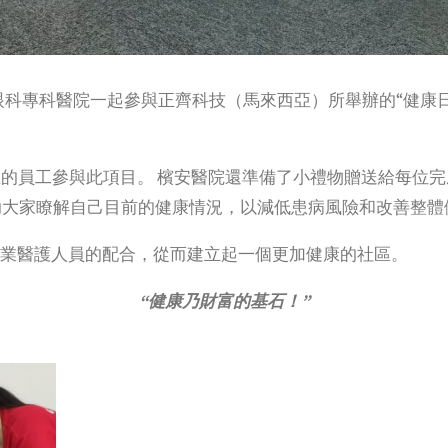
timax眼科專科醫院一起參與正齊科技（馬來西亞）所舉辦的“
上的員工參與此項目。 檳安醫院還準備了小禮物贈送給每位完
助大家瞭解自己目前的健康情況，以減低患病風險和改善整體
專業醫護人員的配合，從而建立起一個更加健康的社區。
“健康乃財富的基石！”